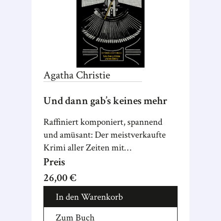
Agatha
Christie
Und dann gab’s keines mehr
Raffiniert komponiert, spannend
und amüsant: Der meistverkaufte
Krimi aller Zeiten mit
stimmungsvollen Aquarellen von
Preis
Annika Siems.
26,00 €
In den Warenkorb
Zum Buch