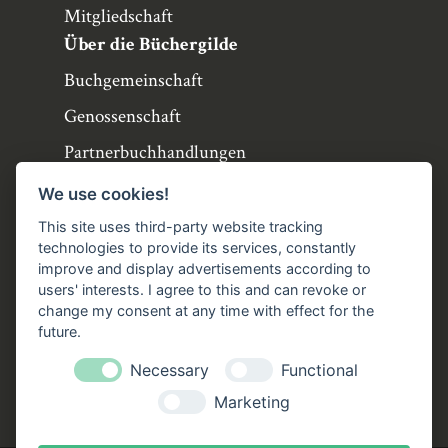
Mitgliedschaft
Über die Büchergilde
Buchgemeinschaft
Genossenschaft
Partnerbuchhandlungen
Büchergilde online
We use cookies!
Stellenangebote
This site uses third-party website tracking
technologies to provide its services, constantly
Folgen Sie uns!
improve and display advertisements according to
users' interests. I agree to this and can revoke or
Facebook
Instagram
YouTube
TikTok
change my consent at any time with effect for the
Zustellung durch:
future.
Necessary
Functional
Marketing