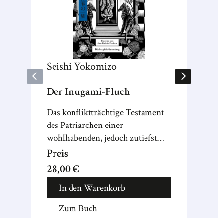
Seishi
Yokomizo
Andre
Der Inugami-Fluch
Kälter
Das konfliktträchtige Testament
Andreas
des Patriarchen einer
Inselpol
wohlhabenden, jedoch zutiefst
Horde Ki
zerrütteten Familie steht im
eine Mis
Preis
Preis
Zentrum des nächsten Falls von
zum Ate
28,00 €
24,00 
Detektiv Kosuke Kindaichi – ein
In den Warenkorb
Onli
klassischer Whodunit mit
ausdrucksstarken Schwarz-Weiß-
Zum Buch
Zum
Illustrationen von Ann-Kathrin