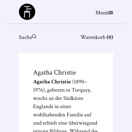
Büchergilde
Menü
Suche
Warenkorb
(
0
)
Agatha
Christie
Agatha Christie
(1890–
1976), geboren in Torquay,
wuchs an der Südküste
Englands in einer
wohlhabenden Familie auf
und erhielt eine überwiegend
private Bildung. Während des