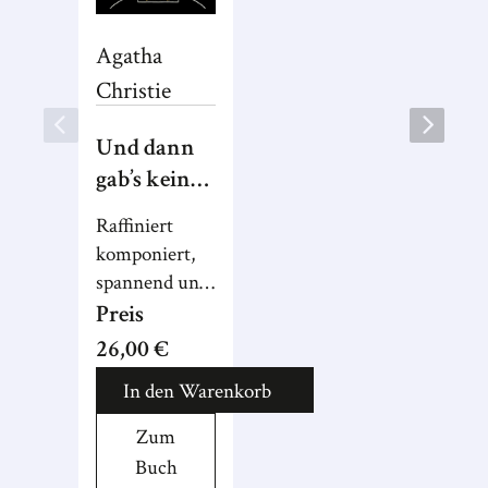
Agatha
Christie
Und dann
gab’s keines
mehr
Raffiniert
komponiert,
spannend und
amüsant: Der
Preis
meistverkaufte
26,00 €
Krimi aller
In den Warenkorb
Zeiten mit
stimmungsvollen
Zum
Aquarellen
Buch
von Annika