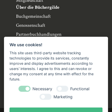
Mitgliedschaft
Über die Büchergilde
Buchgemeinschaft
Genossenschaft
Partnerbuchhandlungen
Büchergilde online
We use cookies!
Stellenangebote
This site uses third-party website tracking
technologies to provide its services, constantly
Folgen Sie uns!
improve and display advertisements according to
users' interests. I agree to this and can revoke or
Facebook
Instagram
YouTube
TikTok
change my consent at any time with effect for the
Zustellung durch:
future.
Necessary
Functional
Marketing