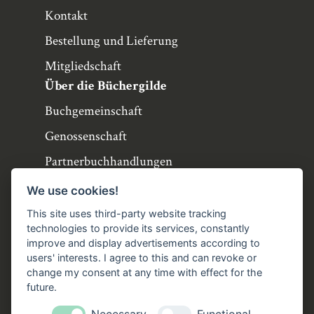
Kontakt
Bestellung und Lieferung
Mitgliedschaft
Über die Büchergilde
Buchgemeinschaft
Genossenschaft
Partnerbuchhandlungen
Büchergilde online
We use cookies!
Stellenangebote
This site uses third-party website tracking
technologies to provide its services, constantly
Folgen Sie uns!
improve and display advertisements according to
users' interests. I agree to this and can revoke or
Facebook
Instagram
YouTube
TikTok
change my consent at any time with effect for the
Zustellung durch:
future.
Necessary
Functional