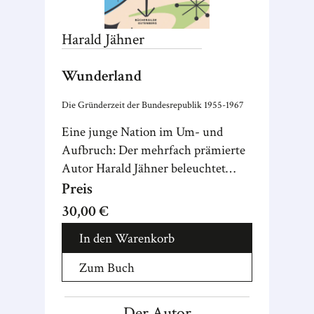
Harald
Jähner
Wunderland
Die Gründerzeit der Bundesrepublik 1955-1967
Eine junge Nation im Um- und
Aufbruch: Der mehrfach prämierte
Autor Harald Jähner beleuchtet
Westdeutschland zwischen 1955
Preis
und 1967.
30,00 €
In den Warenkorb
Zum Buch
Der Autor