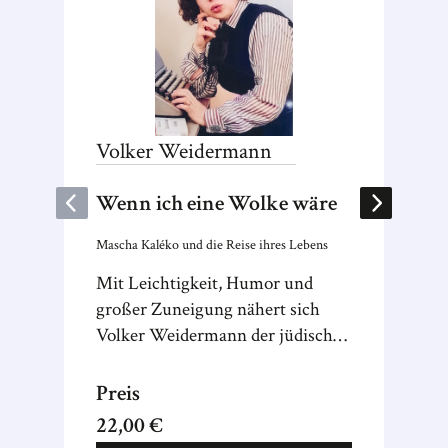
Volker
Weidermann
Yael
v
Wenn ich eine Wolke wäre
In ihr
Mit ihr
Mascha Kaléko und die Reise ihres Lebens
Yael va
Mit Leichtigkeit, Humor und
intensi
großer Zuneigung nähert sich
verdrän
Volker Weidermann der jüdischen
Liebe u
Dichterin Mascha Kaléko und
und Ver
erzählt vom entscheidenden Jahr
Preis
Preis
ihres Lebens.
22,00 €
24,00 