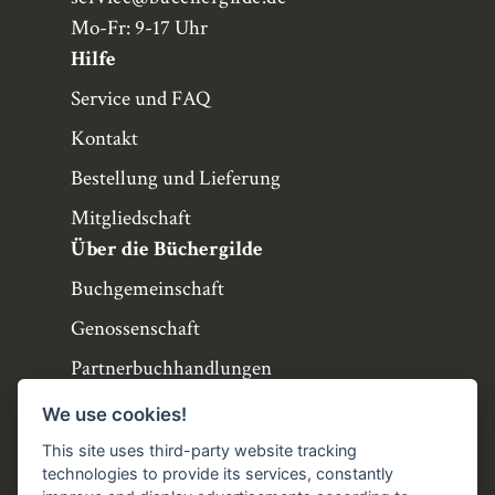
Mo-Fr: 9-17 Uhr
Hilfe
Service und FAQ
Kontakt
Bestellung und Lieferung
Mitgliedschaft
Über die Büchergilde
Buchgemeinschaft
Genossenschaft
Partnerbuchhandlungen
Büchergilde online
We use cookies!
Stellenangebote
This site uses third-party website tracking
technologies to provide its services, constantly
Folgen Sie uns!