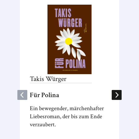
Takis
Würger
Bernh
Für Polina
Die En
Ein bewegender, märchenhafter
Im Jahr 
Liebesroman, der bis zum Ende
Studier
verzaubert.
deutsch
ihrem T