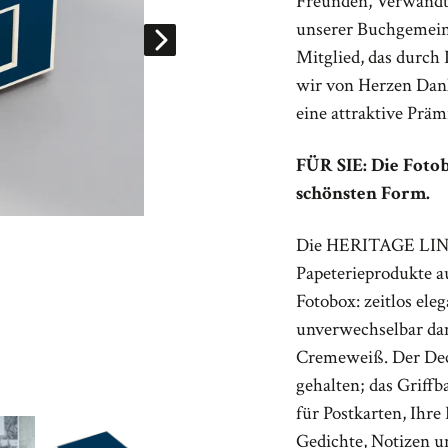
Freunden, Verwandte
unserer Buchgemeins
Mitglied, das durch
wir von Herzen Dan
eine attraktive Präm
FÜR SIE: Die Foto
schönsten Form.
Die HERITAGE LINIE
Papeterieprodukte a
Fotobox: zeitlos ele
unverwechselbar dan
Cremeweiß. Der Dec
gehalten; das Griffb
für Postkarten, Ihre 
Gedichte, Notizen un