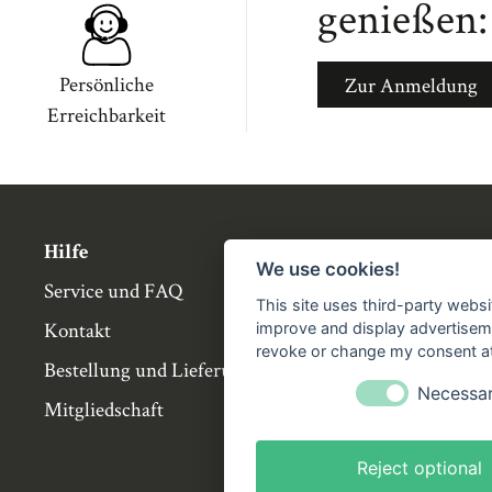
genießen:
Persönliche
Zur Anmeldung
Erreichbarkeit
Hilfe
Über die Bü
We use cookies!
Service und FAQ
Buchgemeins
This site uses third-party websi
Kontakt
Genossensch
improve and display advertisemen
revoke or change my consent at 
Bestellung und Lieferung
Partnerbuch
Necessa
Mitgliedschaft
Büchergilde 
Stellenangeb
Reject optional