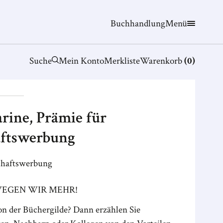
Buchhandlung
Menü
Suche
Mein Konto
Merkliste
Warenkorb
(
0
)
rine, Prämie für
ftswerbung
chaftswerbung
EGEN WIR MEHR!
von der Büchergilde? Dann erzählen Sie