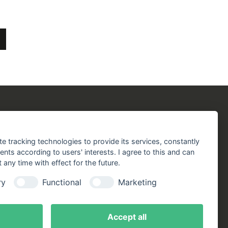
chergilde
Folgen Sie uns!
chaft
Facebook
Instagram
YouTube
TikTok
te tracking technologies to provide its services, constantly
aft
ts according to users' interests. I agree to this and can
Zustellung durch:
any time with effect for the future.
handlungen
ry
Functional
Marketing
online
ote
Accept all