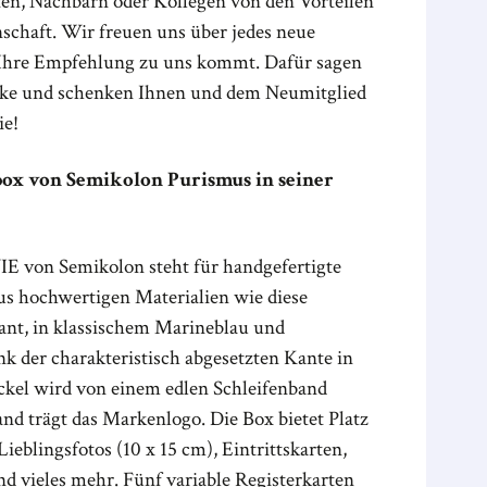
n, Nachbarn oder Kollegen von den Vorteilen
chaft. Wir freuen uns über jedes neue
 Ihre Empfehlung zu uns kommt. Dafür sagen
ke und schenken Ihnen und dem Neumitglied
ie!
box von Semikolon Purismus in seiner
 von Semikolon steht für handgefertigte
us hochwertigen Materialien wie diese
gant, in klassischem Marineblau und
k der charakteristisch abgesetzten Kante in
kel wird von einem edlen Schleifenband
and trägt das Markenlogo. Die Box bietet Platz
Lieblingsfotos (10 x 15 cm), Eintrittskarten,
d vieles mehr. Fünf variable Registerkarten