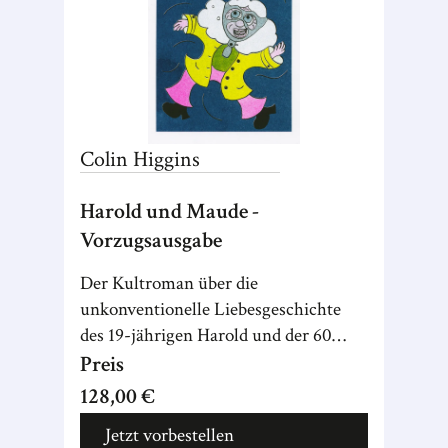
Colin
Higgins
Harold und Maude -
Vorzugsausgabe
Der Kultroman über die
unkonventionelle Liebesgeschichte
des 19-jährigen Harold und der 60
Jahre älteren Maude – mit emotional
Preis
aufgeladenen Illustrationen von
128,00 €
Gestalterpreisträgerin Deborah
Jetzt vorbestellen
Moldawski.