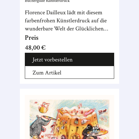
Büchergilde Künstlerdruck
Florence Dailleux lädt mit diesem
farbenfrohen Künstlerdruck auf die
wunderbare Welt der Glücklichen
Inseln ein, einen Ort voller Harmonie,
Preis
Hoffnung und Witz.
48,00 €
Jetzt vorbestellen
Zum Artikel