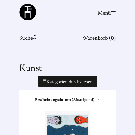
Büchergilde
Menü
Suche
Warenkorb
(
0
)
Kunst
Kategorien durchsuchen
Erscheinungsdatum (Absteigend)