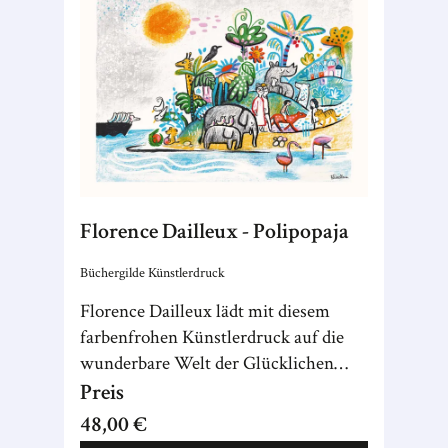
Florence Dailleux - Polipopaja
Büchergilde Künstlerdruck
Florence Dailleux lädt mit diesem
farbenfrohen Künstlerdruck auf die
wunderbare Welt der Glücklichen
Inseln ein, einen Ort voller Harmonie,
Preis
Hoffnung und Witz.
48,00 €