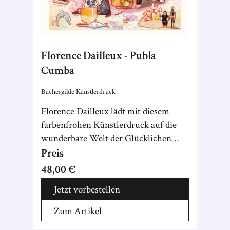
Florence Dailleux - Publa
Cumba
Büchergilde Künstlerdruck
Florence Dailleux lädt mit diesem
farbenfrohen Künstlerdruck auf die
wunderbare Welt der Glücklichen
Inseln ein, einen Ort voller Harmonie,
Preis
Hoffnung und Witz.
48,00 €
Jetzt vorbestellen
Zum Artikel