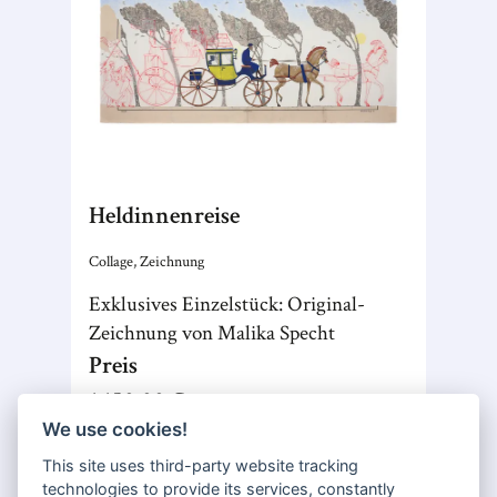
Heldinnenreise
Collage, Zeichnung
Exklusives Einzelstück: Original-
Zeichnung von Malika Specht
Preis
Kategorien
1.150,00 €
We use cookies!
In den Warenkorb
Sommerlektüre
This site uses third-party website tracking
Zum Artikel
technologies to provide its services, constantly