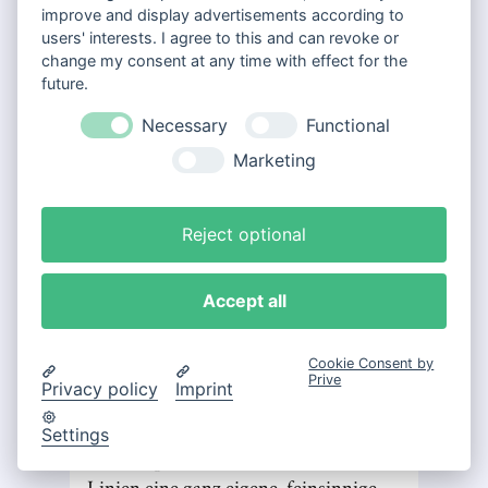
Bücher
improve and display advertisements according to
users' interests. I agree to this and can revoke or
change my consent at any time with effect for the
Die schönen Dinge
future.
Kunst
Necessary
Functional
Marketing
Musik
Reject optional
Film
Büchergilde Fotoatelier
Accept all
Sebastian Rether – Im Schnee
Letzte Exemplare
Cookie Consent by
Prive
Privacy policy
Imprint
Büchergilde Künstlerdruck
Für Sie reduziert
Der Künstlerdruck von Sebastian
Settings
Rether spricht mit seinen klaren
Gutscheine