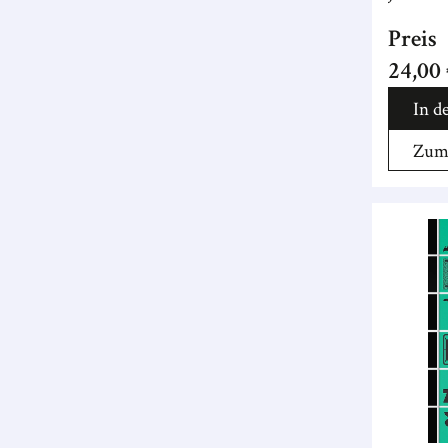
Preis
24,00
In d
Zum