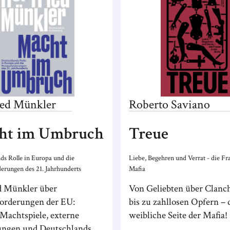
ied
Münkler
Roberto
Saviano
ht im Umbruch
Treue
ds Rolle in Europa und die
Liebe, Begehren und Verrat - die Fr
erungen des 21. Jahrhunderts
Mafia
d Münkler über
Von Geliebten über Clanc
orderungen der EU:
bis zu zahllosen Opfern – 
 Machtspiele, externe
weibliche Seite der Mafia!
ngen und Deutschlands