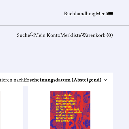
Buchhandlung
Menü
Suche
Mein Konto
Merkliste
Warenkorb
(
0
)
tieren nach
Erscheinungsdatum (Absteigend)