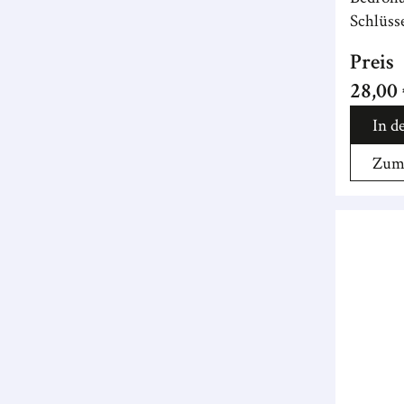
Schlüsse
Preis
28,00
In d
Zum