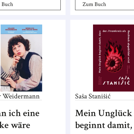
 Buch
Zum Buch
r
Weidermann
Saša
Stanišić
 ich eine
Mein Unglück
ke wäre
beginnt damit,