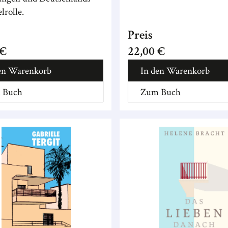
lrolle.
Preis
 €
22,00 €
en Warenkorb
In den Warenkorb
 Buch
Zum Buch