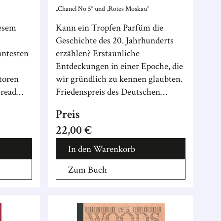
 als
„Chanel No 5“ und „Rotes Moskau“
iesem
Kann ein Tropfen Parfüm die
d
Geschichte des 20. Jahrhunderts
antesten
erzählen? Erstaunliche
h
Entdeckungen in einer Epoche, die
toren
wir gründlich zu kennen glaubten.
-read
Friedenspreis des Deutschen
.
Buchhandels 2025
Preis
22,00 €
In den Warenkorb
Zum Buch