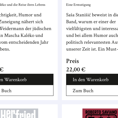
der Stromkreis
éko und die Reise ihres Lebens
Eine Ermutigung
Rechteck
chtigkeit, Humor und
Saša Stanišić beweist in d
Zuneigung nähert sich
abgebildet wir
Band, warum er einer der
Weidermann der jüdischen
vielfältigsten und interess
in Mascha Kaléko und
und bei allem Humor auc
 vom entscheidenden Jahr
politisch relevantesten Au
ebens.
unserer Zeit ist. Ein Must
nicht nur für Stanišić-Fans
Preis
 €
22,00 €
en Warenkorb
In den Warenkorb
 Buch
Zum Buch