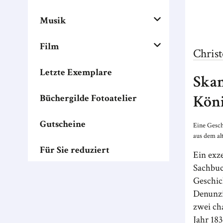
Musik
Film
Chris
Letzte Exemplare
Skan
Köni
Büchergilde Fotoatelier
Gutscheine
Eine Gesch
aus dem al
Für Sie reduziert
Ein exze
Sachbuc
Geschic
Denunz
zwei ch
Jahr 183