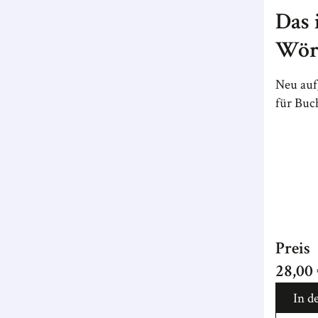
Das 
Wör
Buc
Neu auf
für Buc
Preis
28,00
In d