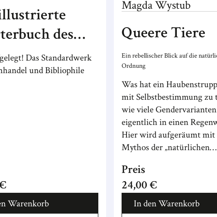
Magda
Wystub
illustrierte
Queere Tiere
terbuch des
hes
Ein rebellischer Blick auf die natürl
gelegt! Das Standardwerk
Ordnung
hhandel und Bibliophile
Was hat ein Haubenstrup
mit Selbstbestimmung zu 
wie viele Gendervarianten
eigentlich in einen Rege
Hier wird aufgeräumt mit
Mythos der „natürlichen
Ordnung“.
Preis
 €
24,00 €
en Warenkorb
In den Warenkorb