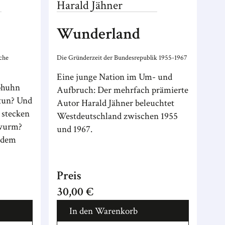
Harald
Jähner
Wunderland
iche
Die Gründerzeit der Bundesrepublik 1955-1967
Eine junge Nation im Um- und
phuhn
Aufbruch: Der mehrfach prämierte
tun? Und
Autor Harald Jähner beleuchtet
 stecken
Westdeutschland zwischen 1955
nwurm?
und 1967.
 dem
Preis
30,00 €
In den Warenkorb