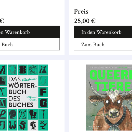
Preis
 €
25,00 €
en Warenkorb
In den Warenkorb
 Buch
Zum Buch