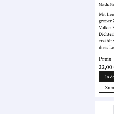
Mascha Kal
Mit Lei
großer 
Volker 
Dichter
erzählt
ihres L
Preis
22,00
In d
Zum