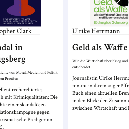
topher
Clark
Ulrike
Herrmann
dal in
Geld als Waffe
gsberg
Wie die Wirtschaft über Krieg und
entscheidet
ichte von Moral, Medien und Politik
Journalistin Ulrike Herrm
ten Preußen
nimmt in ihrem augenöff
llent recherchiertes
Buch einen aktuellen Bre
h mit Krimiqualitäten: Die
in den Blick: den Zusam
hte einer skandalösen
zwischen Wirtschaft und 
iationskampagne gegen
arismatische Prediger im
5.