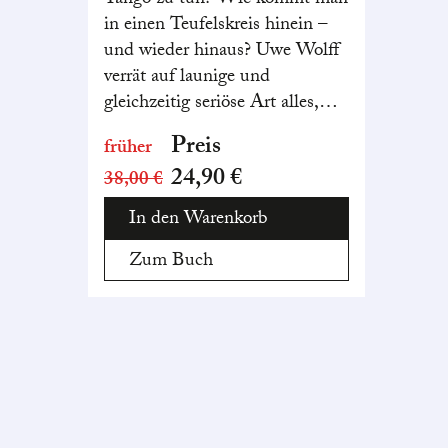
Tango zu tun? Wie kommt man
in einen Teufelskreis hinein –
und wieder hinaus? Uwe Wolff
verrät auf launige und
gleichzeitig seriöse Art alles,
was es zu Engeln, Putten oder
Preis
früher
Beelzebub zu wissen gibt.
24,90 €
38,00 €
In den Warenkorb
Zum Buch