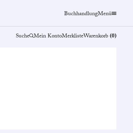
Buchhandlung
Menü
Suche
Mein Konto
Merkliste
Warenkorb
(
0
)