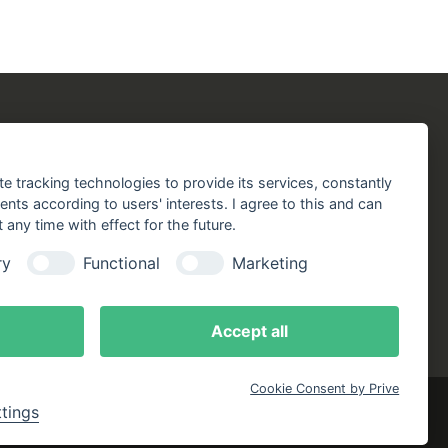
chergilde
Folgen Sie uns!
chaft
Facebook
Instagram
YouTube
TikTok
te tracking technologies to provide its services, constantly
aft
Zustellung durch:
ts according to users' interests. I agree to this and can
any time with effect for the future.
handlungen
ry
Functional
Marketing
online
ote
Accept all
Cookie Consent by Prive
ttings
klärung
Bestellung widerrufen
Cookie-Einstellungen