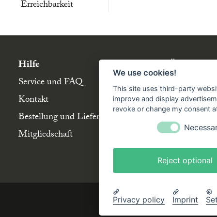
Erreichbarkeit
Hilfe
Über die Bü
We use cookies!
Service und FAQ
Buchgemeins
This site uses third-party websi
Kontakt
Genossensch
improve and display advertisemen
revoke or change my consent at 
Bestellung und Lieferung
Partnerbuch
Necessa
Mitgliedschaft
Büchergilde 
Stellenangeb
Reject optional
Privacy policy
Imprint
Se
Impressum
AGB
Datenschutzer