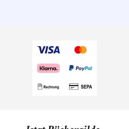
ein packendes
Epos über
Menschen
ohne Papiere.