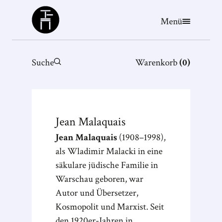
Büchergilde
Menü
Suche
Warenkorb
(
0
)
Jean
Malaquais
Jean Malaquais
(1908–1998),
als Wladimir Malacki in eine
säkulare jüdische Familie in
Warschau geboren, war
Autor und Übersetzer,
Kosmopolit und Marxist. Seit
den 1920er-Jahren in