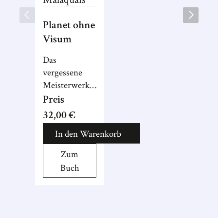
Planet ohne
Visum
Das
vergessene
Meisterwerk
der
Preis
französischen
32,00 €
Exilliteratur –
In den Warenkorb
nach 75
Jahren endlich
Zum
auf Deutsch!
Buch
Zugleich
Agententhriller
und
Milieustudie,