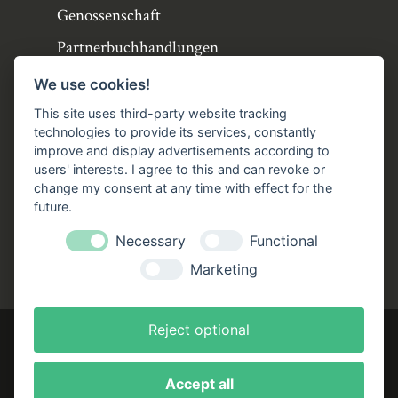
Genossenschaft
Partnerbuchhandlungen
Büchergilde online
We use cookies!
Stellenangebote
This site uses third-party website tracking
technologies to provide its services, constantly
Folgen Sie uns!
improve and display advertisements according to
users' interests. I agree to this and can revoke or
Facebook
Instagram
YouTube
TikTok
change my consent at any time with effect for the
Zustellung durch:
future.
Necessary
Functional
Marketing
Reject optional
Accept all