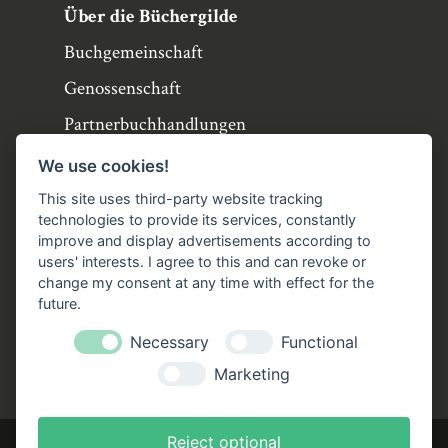
Über die Büchergilde
Buchgemeinschaft
Genossenschaft
Partnerbuchhandlungen
Büchergilde online
We use cookies!
Stellenangebote
This site uses third-party website tracking
technologies to provide its services, constantly
Folgen Sie uns!
improve and display advertisements according to
users' interests. I agree to this and can revoke or
Facebook
Instagram
YouTube
TikTok
change my consent at any time with effect for the
Zustellung durch:
future.
Necessary
Functional
Marketing
Reject optional