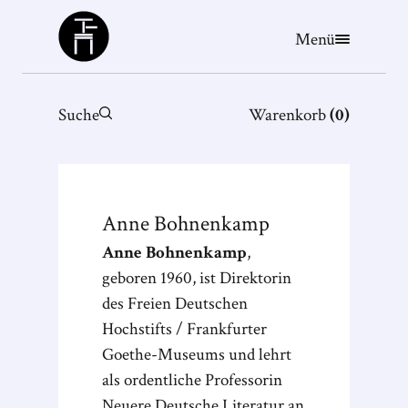
Büchergilde
Menü
Suche
Warenkorb
(
0
)
Anne
Bohnenkamp
Anne Bohnenkamp
,
geboren 1960, ist Direktorin
des Freien Deutschen
Hochstifts / Frankfurter
Goethe-Museums und lehrt
als ordentliche Professorin
Neuere Deutsche Literatur an