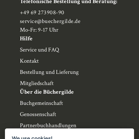
Telefonische Bestellung und Beratung:
+49 69 273908-90
service
@buechergilde.de
Mo-Fr: 9-17 Uhr
Hilfe
Service und FAQ
Kontakt
Bestellung und Lieferung
Mitgliedschaft
Über die Büchergilde
Buchgemeinschaft
Genossenschaft
Partnerbuchhandlungen
Büchergilde online
We use cookies!