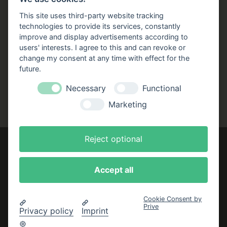
Stellenangebote
This site uses third-party website tracking
technologies to provide its services, constantly
Folgen Sie uns!
improve and display advertisements according to
users' interests. I agree to this and can revoke or
Facebook
Instagram
YouTube
TikTok
change my consent at any time with effect for the
Zustellung durch:
future.
Necessary
Functional
Marketing
Reject optional
Accept all
Impressum
AGB
Cookie Consent by
Prive
Datenschutzerklärung
Privacy policy
Imprint
Bestellung widerrufen