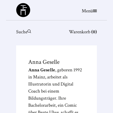
Büchergilde
Menü
Suche
Warenkorb
(
0
)
Anna
Geselle
Anna Geselle
, geboren 1992
in Mainz, arbeitet als
Illustratorin und Digital
Coach bei einem
Bildungsträger. Ihre
Bachelorarbeit, ein Comic
über Beate Uhse, schafft es