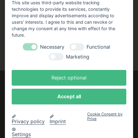
Stellenangebote
This site uses third-party website tracking
Folgen Sie uns!
technologies to provide its services, constantly
improve and display advertisements according to
users' interests. I agree to this and can revoke or
Facebook
Instagram
YouTube
TikTok
change my consent at any time with effect for the
Zustellung durch:
future.
Necessary
Functional
Marketing
Reject optional
Accept all
Impressum
AGB
Cookie Consent by
Datenschutzerklärung
Prive
Privacy policy
Imprint
Bestellung widerrufen
Settings
Cookie-Einstellungen