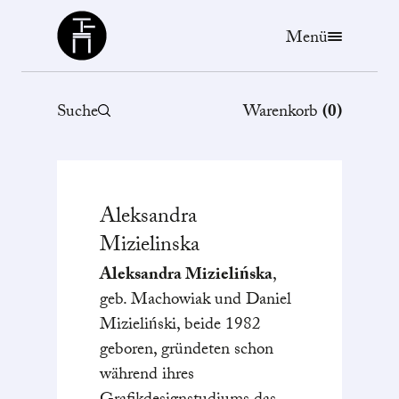
Büchergilde
Menü
Suche
Warenkorb
(
0
)
Aleksandra
Mizielinska
Aleksandra Mizielińska
,
geb. Machowiak und Daniel
Mizieliński, beide 1982
geboren, gründeten schon
während ihres