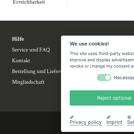
Erreichbarkeit
Hilfe
Über die Bü
We use cookies!
Service und FAQ
Buchgemeins
This site uses third-party websi
Kontakt
Genossensch
improve and display advertisemen
revoke or change my consent at 
Bestellung und Lieferung
Partnerbuch
Necessa
Mitgliedschaft
Büchergilde 
Stellenangeb
Reject optional
Privacy policy
Imprint
Se
Impressum
AGB
Datenschutze