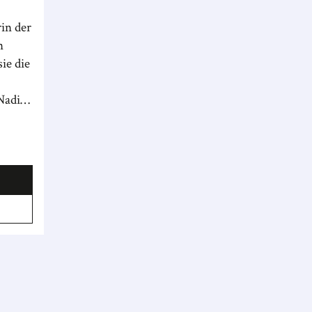
rin der
n
ie die
 Nadine