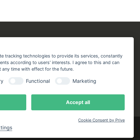
chergilde
Folgen Sie uns!
chaft
Facebook
Instagram
YouTube
TikTok
te tracking technologies to provide its services, constantly
aft
ts according to users' interests. I agree to this and can
Zustellung durch:
any time with effect for the future.
handlungen
ry
Functional
Marketing
online
ote
Accept all
Cookie Consent by Prive
ttings
rklärung
Bestellung widerrufen
Cookie-Einstellungen