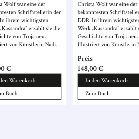
a Wolf war eine der
Christa Wolf war eine der
testen Schriftstellerin der
bekanntesten Schriftstelle
In ihrem wichtigsten
DDR. In ihrem wichtigste
Kassandra“ erzählt sie die
Werk „Kassandra“ erzählt s
chte von Troja neu.
Geschichte von Troja neu.
riert von Künstlerin Nadine
Illustriert von Künstlerin
e.
Prange.
s
Preis
00 €
148,00 €
 den Warenkorb
In den Warenkorb
m Buch
Zum Buch