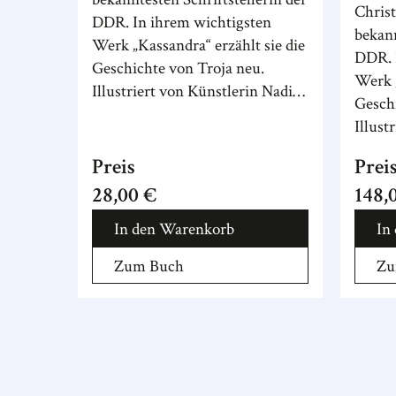
Christ
DDR. In ihrem wichtigsten
bekann
Werk „Kassandra“ erzählt sie die
DDR. 
Geschichte von Troja neu.
Werk „
Illustriert von Künstlerin Nadine
Geschi
Prange.
Illust
Prang
Preis
Prei
28,00 €
148,
In den Warenkorb
In
Zum Buch
Zu