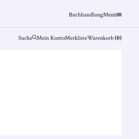
Buchhandlung
Menü
Suche
Mein Konto
Merkliste
Warenkorb
(
0
)