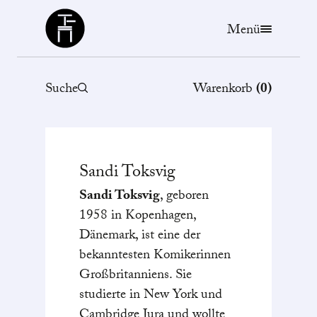
Büchergilde
Menü
Suche
Warenkorb
(
0
)
Sandi
Toksvig
Sandi Toksvig
, geboren
1958 in Kopenhagen,
Dänemark, ist eine der
bekanntesten Komikerinnen
Großbritanniens. Sie
studierte in New York und
Cambridge Jura und wollte