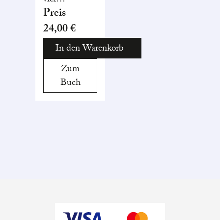
viel
britischem
Preis
Humor von
24,00 €
einer bunt
In den Warenkorb
zusammengewürfelten
Schicksalsgemeinschaft
Zum
in einem alten
Buch
Haus in
London.