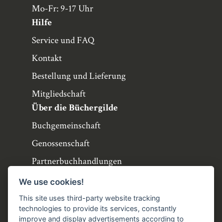
Mo-Fr: 9-17 Uhr
Hilfe
Service und FAQ
Kontakt
Bestellung und Lieferung
Mitgliedschaft
Über die Büchergilde
Buchgemeinschaft
Genossenschaft
Partnerbuchhandlungen
Büchergilde online
We use cookies!
Stellenangebote
This site uses third-party website tracking
technologies to provide its services, constantly
Folgen Sie uns!
improve and display advertisements according to