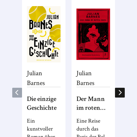
Julian
Julian
Juli
Barnes
Barnes
Bar
Die einzige
Der Mann
Abs
Geschichte
im roten
Der 
Rock
Prei
Ein
Eine Reise
Juli
kunstvoller
durch das
blick
Roman über
Paris der Belle