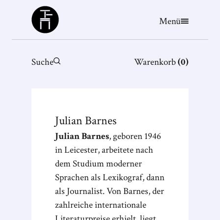
Büchergilde
Menü
Suche
Warenkorb
(
0
)
Julian
Barnes
Julian Barnes
, geboren 1946
in Leicester, arbeitete nach
dem Studium moderner
Sprachen als Lexikograf, dann
als Journalist. Von Barnes, der
zahlreiche internationale
Literaturpreise erhielt, liegt