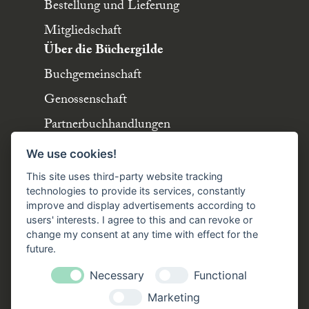
Bestellung und Lieferung
Mitgliedschaft
Über die Büchergilde
Buchgemeinschaft
Genossenschaft
Partnerbuchhandlungen
Büchergilde online
We use cookies!
Stellenangebote
This site uses third-party website tracking
Folgen Sie uns!
technologies to provide its services, constantly
improve and display advertisements according to
users' interests. I agree to this and can revoke or
Facebook
Instagram
YouTube
TikTok
change my consent at any time with effect for the
Zustellung durch:
future.
Necessary
Functional
Marketing