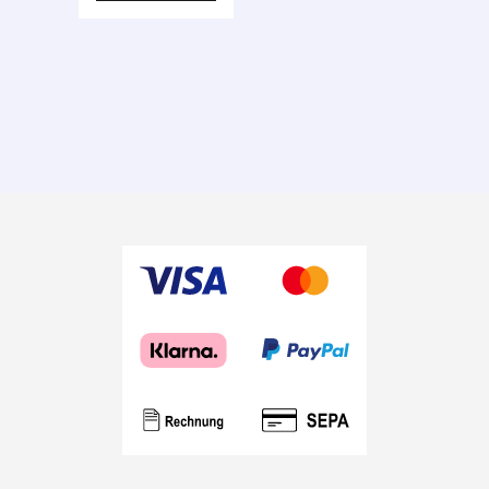
der queeren
Literatur!