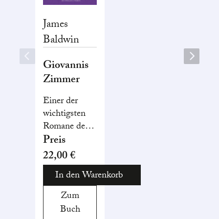
James
Baldwin
Giovannis
Zimmer
Einer der
wichtigsten
Romane des
20.
Preis
Jahrhunderts,
22,00 €
eine intensive
In den Warenkorb
wie tragische
Liebesgeschichte
Zum
und ein
Buch
Meilenstein