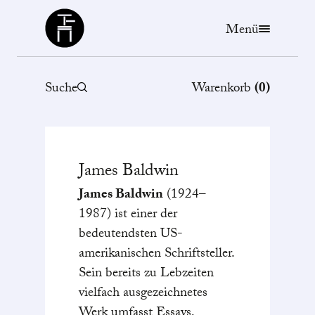
Büchergilde
Menü
Suche
Warenkorb
(
0
)
James
Baldwin
James Baldwin
(1924–
1987) ist einer der
bedeutendsten US-
amerikanischen Schriftsteller.
Sein bereits zu Lebzeiten
vielfach ausgezeichnetes
Werk umfasst Essays,