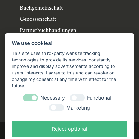
Buchgemeinschaft
Genossenschaft
Partnerbuchhandlungen
Büchergilde online
We use cookies!
Stellenangebote
This site uses third-party website tracking
technologies to provide its services, constantly
Folgen Sie uns!
improve and display advertisements according to
users' interests. I agree to this and can revoke or
Facebook
Instagram
YouTube
TikTok
change my consent at any time with effect for the
Zustellung durch:
future.
Necessary
Functional
Marketing
Reject optional