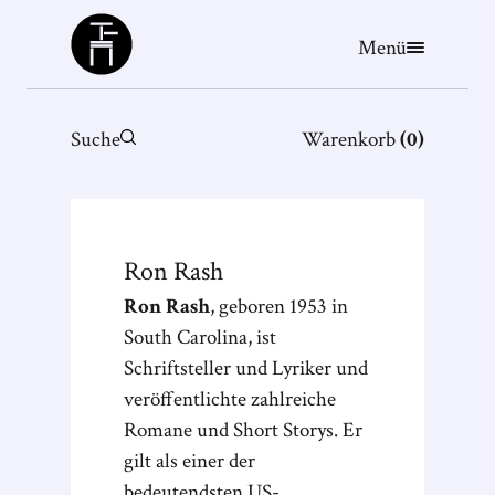
Büchergilde
Menü
Suche
Warenkorb
(
0
)
Ron
Rash
Ron Rash
, geboren 1953 in
South Carolina, ist
Schriftsteller und Lyriker und
veröffentlichte zahlreiche
Romane und Short Storys. Er
gilt als einer der
bedeutendsten US-