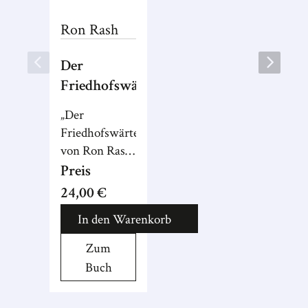
Ron
Rash
Der
Friedhofswärter
„Der
Friedhofswärter“
von Ron Rash
ist ein
Preis
unglaublich
24,00 €
packender
In den Warenkorb
Roman, eine
moderne
Zum
Romeo-und-
Buch
Julia-
Geschichte