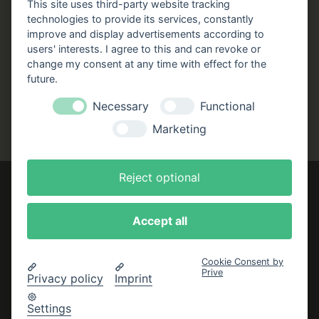
Stellenangebote
This site uses third-party website tracking
Folgen Sie uns!
technologies to provide its services, constantly
improve and display advertisements according to
users' interests. I agree to this and can revoke or
Facebook
Instagram
YouTube
TikTok
change my consent at any time with effect for the
Zustellung durch:
future.
Necessary
Functional
Marketing
Reject optional
Accept all
Impressum
AGB
Cookie Consent by
Datenschutzerklärung
Prive
Privacy policy
Imprint
Bestellung widerrufen
Settings
Cookie-Einstellungen