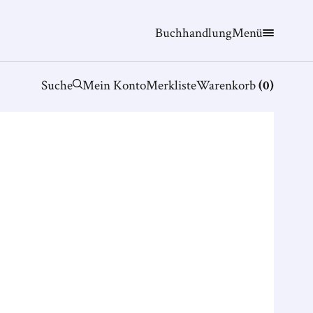
Buchhandlung
Menü
Suche
Mein Konto
Merkliste
Warenkorb
(
0
)