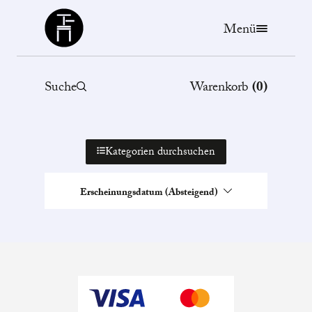
Büchergilde
Menü
Suche
Warenkorb
(
0
)
Kategorien durchsuchen
Erscheinungsdatum (Absteigend)