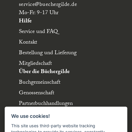
service
@buechergilde.de
Mo-Fr: 9-17 Uhr
Hilfe
Service und FAQ
Kontakt
Bestellung und Lieferung
Mitgliedschaft
Über die Büchergilde
Buchgemeinschaft
Genossenschaft
Partnerbuchhandlungen
Kategorien
Büchergilde online
We use cookies!
Sommerlektüre
Stellenangebote
This site uses third-party website tracking
technologies to provide its services, constantly