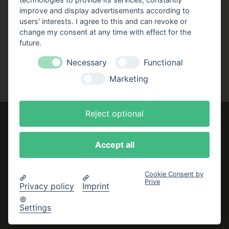
Folgen Sie uns!
Bücher
improve and display advertisements according to
users' interests. I agree to this and can revoke or
Facebook
Instagram
YouTube
TikTok
Die schönen Dinge
change my consent at any time with effect for the
Zustellung durch:
future.
Kunst
Necessary
Functional
Marketing
Musik
Film
Reject optional
Letzte Exemplare
Accept all
Impressum
Büchergilde Fotoatelier
AGB
Cookie Consent by
Datenschutzerklärung
Prive
Privacy policy
Imprint
Gutscheine
Bestellung widerrufen
Settings
Cookie-Einstellungen
Für Sie reduziert