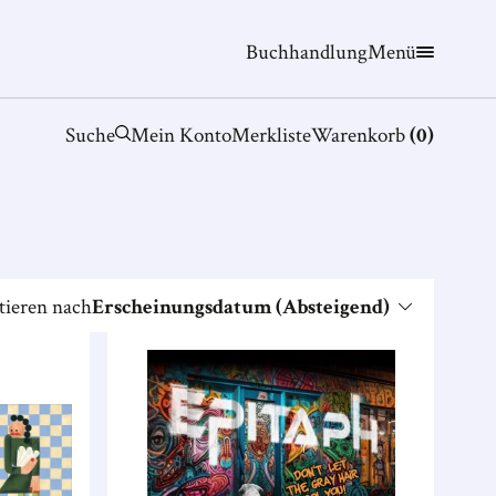
Buchhandlung
Menü
Suche
Mein Konto
Merkliste
Warenkorb
(
0
)
tieren nach
Erscheinungsdatum (Absteigend)