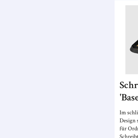
Schr
'Base
Im schl
Design 
für Ord
Schreib