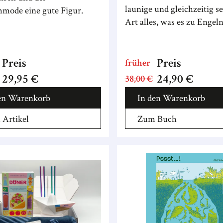
launige und gleichzeitig se
mode eine gute Figur.
Art alles, was es zu Engel
oder Beelzebub zu wissen g
Preis
Preis
früher
29,95 €
24,90 €
38,00 €
en Warenkorb
In den Warenkorb
Artikel
Zum Buch