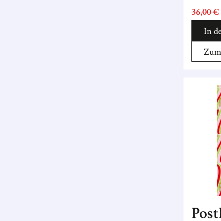
36,00 €
In d
Zum 
Post