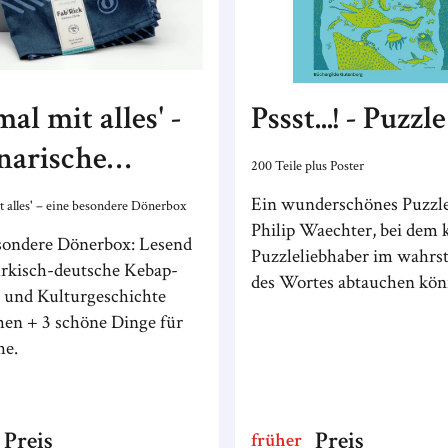
mal mit alles' -
Pssst...! - Puzzle
narische
200 Teile plus Poster
chenkbox
Ein wunderschönes Puzzl
t alles' – eine besondere Dönerbox
Philip Waechter, bei dem 
sondere Dönerbox: Lesend
Puzzleliebhaber im wahrs
türkisch-deutsche Kebap-
des Wortes abtauchen kön
e und Kulturgeschichte
hen + 3 schöne Dinge für
he.
Preis
Preis
früher