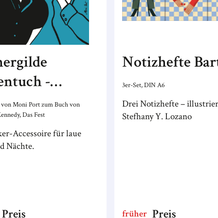
ergilde
Notizhefte Bar
entuch -
3er-Set, DIN A6
merfrische
Drei Notizhefte – illustrie
on von Moni Port zum Buch von
ennedy, Das Fest
Stefhany Y. Lozano
er-Accessoire für laue
d Nächte.
Preis
Preis
früher