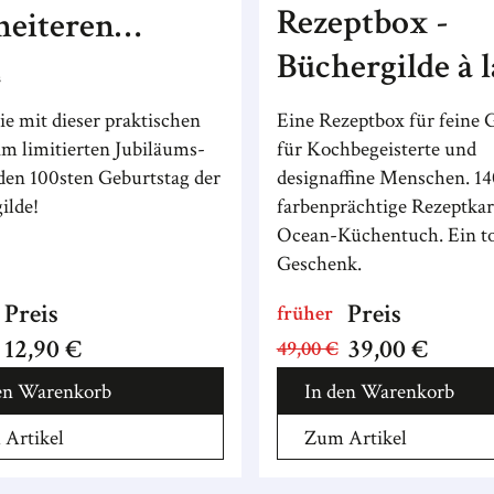
Rezeptbox -
heiteren
Büchergilde à l
en!
s
carte
ie mit dieser praktischen
Eine Rezeptbox für feine
im limitierten Jubiläums-
für Kochbegeisterte und
den 100sten Geburtstag der
designaffine Menschen. 14
ilde!
farbenprächtige Rezeptkar
Ocean-Küchentuch. Ein to
Geschenk.
Preis
Preis
früher
12,90 €
39,00 €
49,00 €
en Warenkorb
In den Warenkorb
Artikel
Zum Artikel