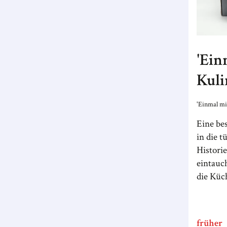
'Ein
Kuli
Ges
'Einmal mi
Eine be
in die 
Histori
eintauc
die Küc
früher