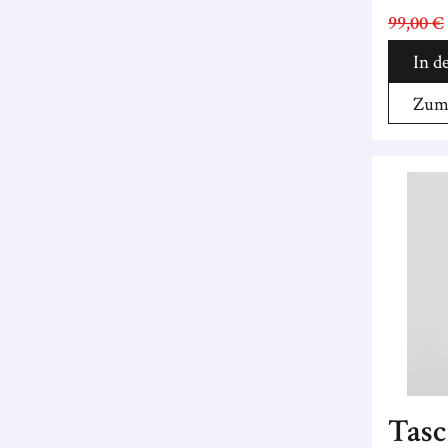
99,00 €
In d
Zum 
Tasc