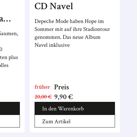
CD Navel
a
Depeche Mode haben Hope im
Sommer mit auf ihre Stadiontour
 Gaumen,
genommen. Das neue Album
Navel inklusive
0
ten plus
lles
Preis
früher
9,90 €
20,00 €
In den Warenkorb
Zum Artikel