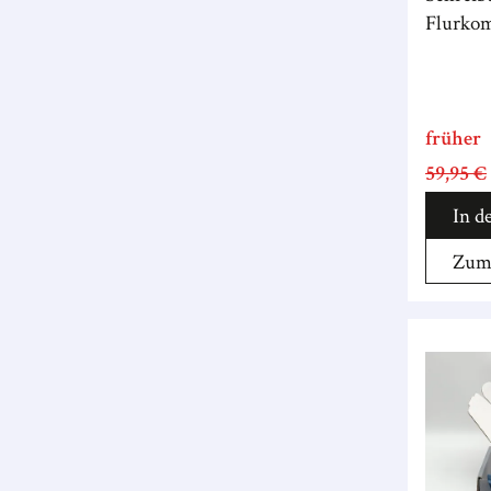
Flurkom
früher
59,95 €
In d
Zum 