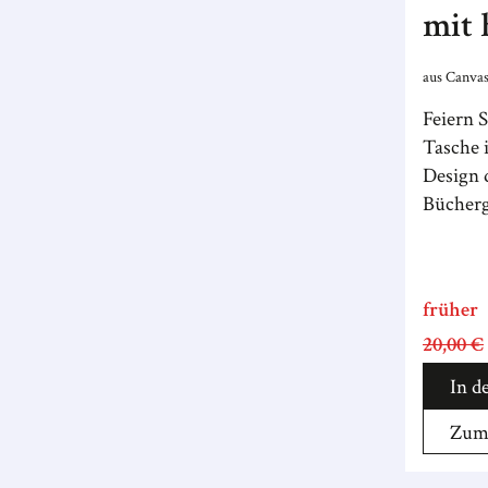
mit 
Aug
aus Canva
Feiern S
Tasche 
Design 
Bücherg
früher
20,00 €
In d
Zum 