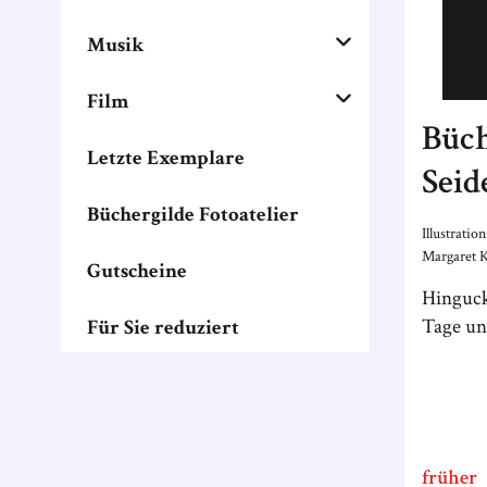
Musik
Film
Büch
Letzte Exemplare
Seid
Büchergilde Fotoatelier
Som
Illustrati
Margaret K
Gutscheine
Hinguck
Tage un
Für Sie reduziert
früher