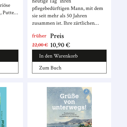
heutige Tag“ ihren
riöse
pflegebedürftigen Mann, mit dem
n, Putten
sie seit mehr als 50 Jahren
ibt.
zusammen ist. Ihre zärtlichen
Aufzeichnungen des gemeinsamen
Preis
früher
Alltags bilden ein mitreißendes
10,90 €
22,00 €
Buch.
In den Warenkorb
Zum Buch