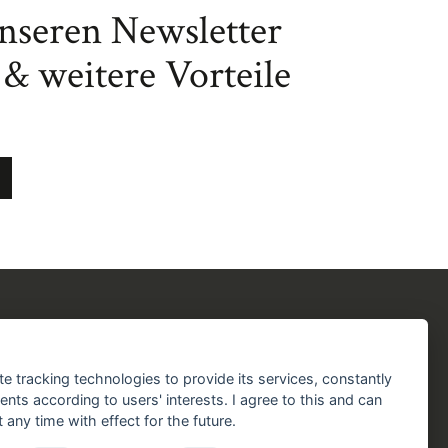
unseren Newsletter
& weitere Vorteile
chergilde
Folgen Sie uns!
chaft
Facebook
Instagram
YouTube
TikTok
te tracking technologies to provide its services, constantly
aft
ts according to users' interests. I agree to this and can
Zustellung durch:
any time with effect for the future.
handlungen