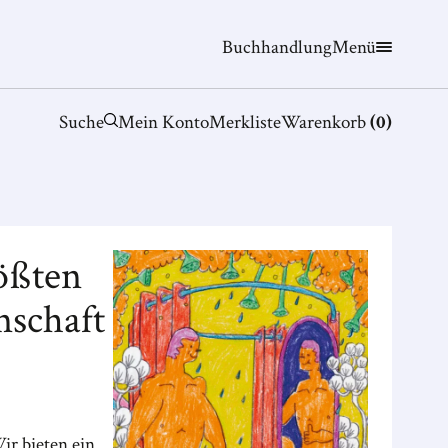
Buchhandlung
Menü
Suche
Mein Konto
Merkliste
Warenkorb
(
0
)
ößten
nschaft
ir bieten ein