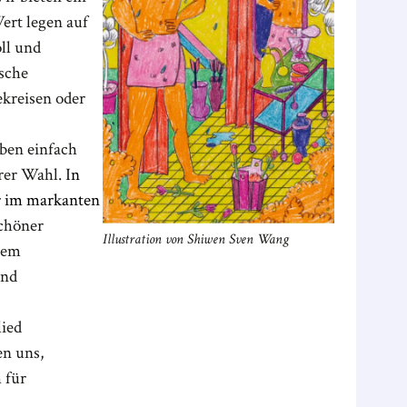
ert legen auf
ll und
ische
ekreisen oder
rben einfach
rer Wahl. I
n
r im markanten
schöner
Illustration von Shiwen Sven Wang
dem
und
ied
en uns,
 für