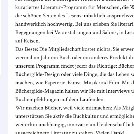
kuratiertes Literatur-Programm für Menschen, die W
die schönen Seiten des Lesens: inhaltlich anspruchsvo
handwerklich hochwertig. Bei uns erleben Sie literar
Begegnungen bei Veranstaltungen und Salons, in Les
auf Reisen.
Das Beste: Die Mitgliedschaft kostet nichts, Sie erwe
viermal im Jahr ein Buch oder ein anderes Produkt ih
unserem Programm findet jede:r das Richtige: Büche
Büchergilde-Design oder
viele Dinge, die das Leben 
machen, wie Papeterie, Kunst, Musik und Film. Mit 
Büchergilde-Magazin halten wir Sie mit Interviews 
Buchempfehlungen auf dem Laufenden.
Wir machen Bücher, weil viele mitmachen: Als Mitgl
unterstützen Sie aktiv die Buchkultur und ermöglich
weiterhin unabhängig, innovativ und leidenschaftlich
ausgezeichnete Literatur zu stehen. Vielen Dank!