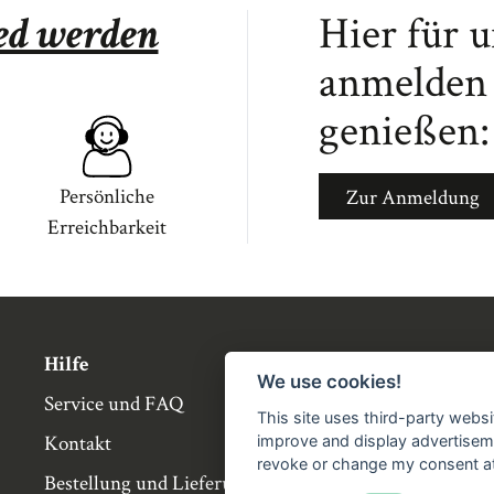
ied werden
Hier für 
anmelden 
genießen:
Persönliche
Zur Anmeldung
Erreichbarkeit
Hilfe
Über die Bü
We use cookies!
Service und FAQ
Buchgemeins
This site uses third-party websi
Kontakt
Genossensch
improve and display advertisemen
revoke or change my consent at 
Bestellung und Lieferung
Partnerbuch