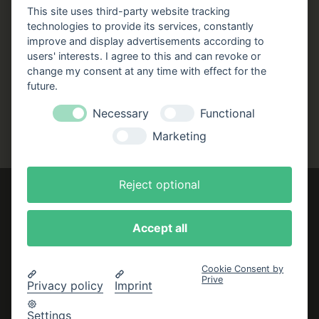
Stellenangebote
This site uses third-party website tracking
technologies to provide its services, constantly
Folgen Sie uns!
improve and display advertisements according to
users' interests. I agree to this and can revoke or
Facebook
Instagram
YouTube
TikTok
change my consent at any time with effect for the
Zustellung durch:
future.
Necessary
Functional
Marketing
Reject optional
Accept all
Impressum
AGB
Cookie Consent by
Prive
Datenschutzerklärung
Privacy policy
Imprint
Bestellung widerrufen
Settings