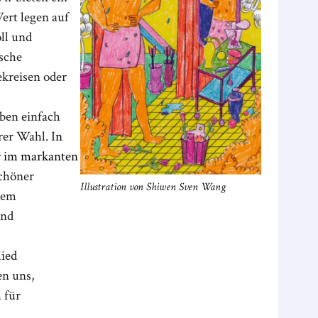
ert legen auf
ll und
ische
ekreisen oder
rben einfach
rer Wahl. I
n
r im markanten
schöner
Illustration von Shiwen Sven Wang
dem
und
ied
en uns,
 für