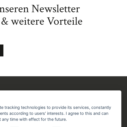
unseren Newsletter
& weitere Vorteile
chergilde
Folgen Sie uns!
chaft
Facebook
Instagram
YouTube
TikTok
te tracking technologies to provide its services, constantly
aft
ts according to users' interests. I agree to this and can
Zustellung durch:
any time with effect for the future.
handlungen