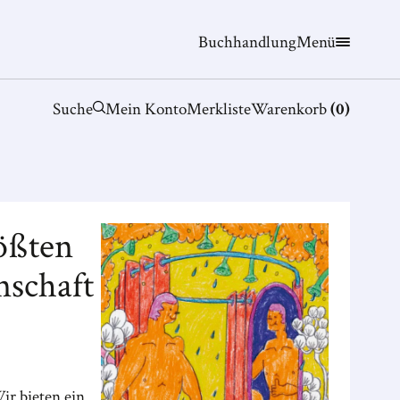
Buchhandlung
Menü
Suche
Mein Konto
Merkliste
Warenkorb
(
0
)
ößten
nschaft
ir bieten ein