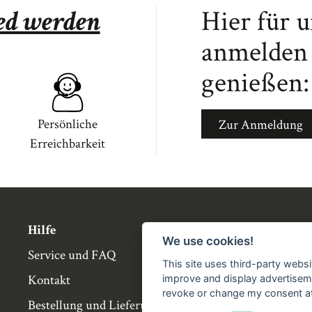
ied werden
Hier für 
anmelden 
genießen:
Persönliche
Zur Anmeldung
Erreichbarkeit
Hilfe
Über die Bü
We use cookies!
Service und FAQ
Buchgemeins
This site uses third-party websi
Kontakt
Genossensch
improve and display advertisemen
revoke or change my consent at 
Bestellung und Lieferung
Partnerbuch