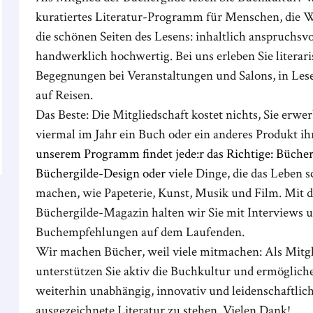
kuratiertes Literatur-Programm für Menschen, die W
die schönen Seiten des Lesens: inhaltlich anspruchsvo
handwerklich hochwertig. Bei uns erleben Sie literar
Begegnungen bei Veranstaltungen und Salons, in Les
auf Reisen.
Das Beste: Die Mitgliedschaft kostet nichts, Sie erwe
viermal im Jahr ein Buch oder ein anderes Produkt ih
unserem Programm findet jede:r das Richtige: Büche
Büchergilde-Design oder
viele Dinge, die das Leben 
machen, wie Papeterie, Kunst, Musik und Film. Mit 
Büchergilde-Magazin halten wir Sie mit Interviews 
Buchempfehlungen auf dem Laufenden.
Wir machen Bücher, weil viele mitmachen: Als Mitgl
unterstützen Sie aktiv die Buchkultur und ermöglich
weiterhin unabhängig, innovativ und leidenschaftlich
ausgezeichnete Literatur zu stehen. Vielen Dank!