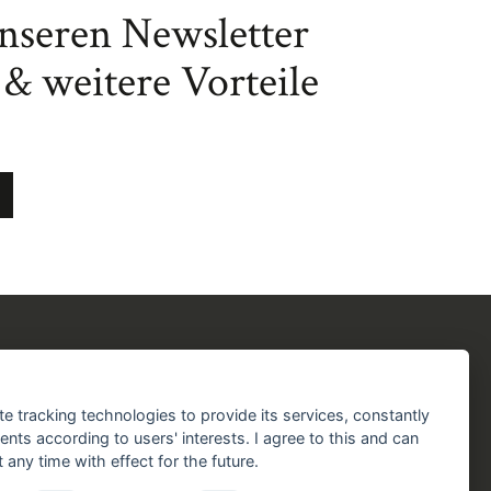
unseren Newsletter
& weitere Vorteile
chergilde
Folgen Sie uns!
chaft
Facebook
Instagram
YouTube
TikTok
te tracking technologies to provide its services, constantly
aft
ts according to users' interests. I agree to this and can
Zustellung durch:
any time with effect for the future.
handlungen