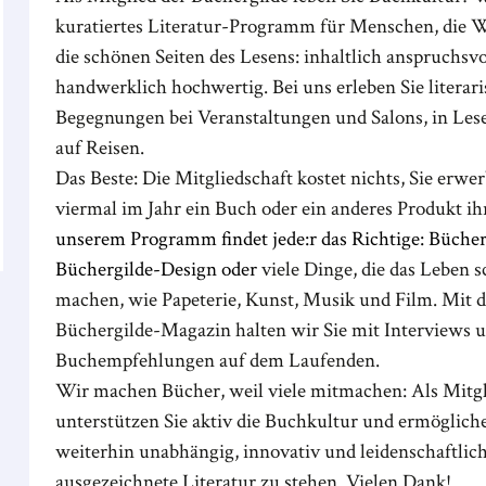
kuratiertes Literatur-Programm für Menschen, die W
die schönen Seiten des Lesens: inhaltlich anspruchsvo
handwerklich hochwertig. Bei uns erleben Sie literar
Begegnungen bei Veranstaltungen und Salons, in Les
auf Reisen.
Das Beste: Die Mitgliedschaft kostet nichts, Sie erwe
viermal im Jahr ein Buch oder ein anderes Produkt ih
unserem Programm findet jede:r das Richtige: Büche
Büchergilde-Design oder
viele Dinge, die das Leben 
machen, wie Papeterie, Kunst, Musik und Film. Mit 
Büchergilde-Magazin halten wir Sie mit Interviews 
Buchempfehlungen auf dem Laufenden.
Wir machen Bücher, weil viele mitmachen: Als Mitgl
unterstützen Sie aktiv die Buchkultur und ermöglich
weiterhin unabhängig, innovativ und leidenschaftlich
ausgezeichnete Literatur zu stehen. Vielen Dank!