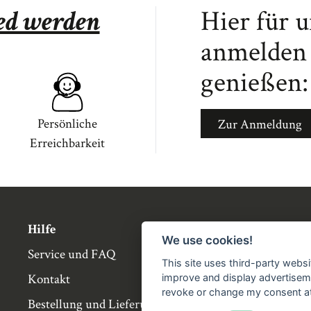
ied werden
Hier für 
anmelden 
genießen:
Persönliche
Zur Anmeldung
Erreichbarkeit
Hilfe
Über die Bü
We use cookies!
Service und FAQ
Buchgemeins
This site uses third-party websi
Kontakt
Genossensch
improve and display advertisemen
revoke or change my consent at 
Bestellung und Lieferung
Partnerbuch