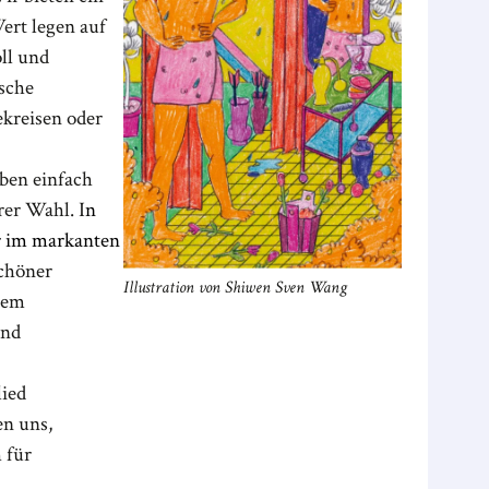
ert legen auf
ll und
ische
ekreisen oder
rben einfach
rer Wahl. I
n
r im markanten
schöner
Illustration von Shiwen Sven Wang
dem
und
ied
en uns,
 für