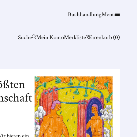
Buchhandlung
Menü
Suche
Mein Konto
Merkliste
Warenkorb
(
0
)
ößten
nschaft
ir bieten ein