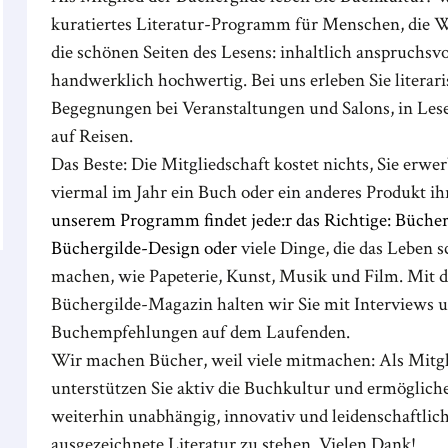
kuratiertes Literatur-Programm für Menschen, die W
die schönen Seiten des Lesens: inhaltlich anspruchsvo
handwerklich hochwertig. Bei uns erleben Sie literar
Begegnungen bei Veranstaltungen und Salons, in Les
auf Reisen.
Das Beste: Die Mitgliedschaft kostet nichts, Sie erwe
viermal im Jahr ein Buch oder ein anderes Produkt ih
unserem Programm findet jede:r das Richtige: Büche
Büchergilde-Design oder
viele Dinge, die das Leben 
machen, wie Papeterie, Kunst, Musik und Film. Mit 
Büchergilde-Magazin halten wir Sie mit Interviews 
Buchempfehlungen auf dem Laufenden.
Wir machen Bücher, weil viele mitmachen: Als Mitgl
unterstützen Sie aktiv die Buchkultur und ermöglich
weiterhin unabhängig, innovativ und leidenschaftlich
ausgezeichnete Literatur zu stehen. Vielen Dank!