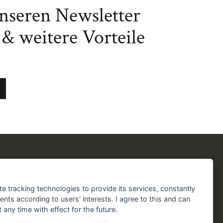
unseren Newsletter
& weitere Vorteile
chergilde
Folgen Sie uns!
chaft
Facebook
Instagram
YouTube
TikTok
te tracking technologies to provide its services, constantly
aft
ts according to users' interests. I agree to this and can
Zustellung durch:
any time with effect for the future.
handlungen