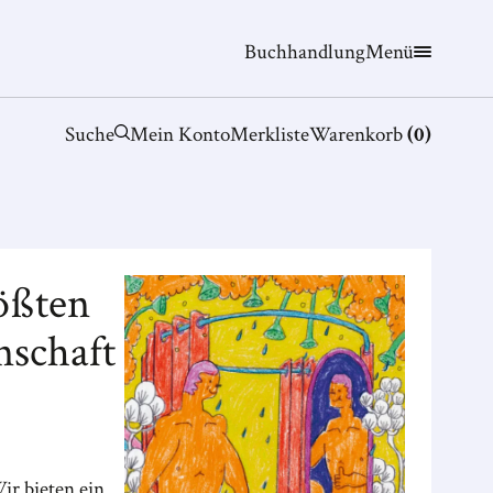
Buchhandlung
Menü
Suche
Mein Konto
Merkliste
Warenkorb
(
0
)
ößten
nschaft
ir bieten ein