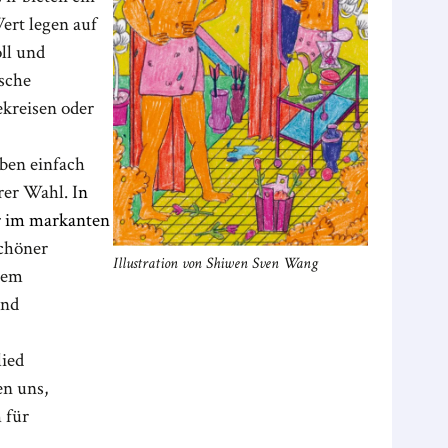
ert legen auf
ll und
ische
ekreisen oder
rben einfach
rer Wahl. I
n
r im markanten
schöner
Illustration von Shiwen Sven Wang
dem
und
ied
en uns,
 für