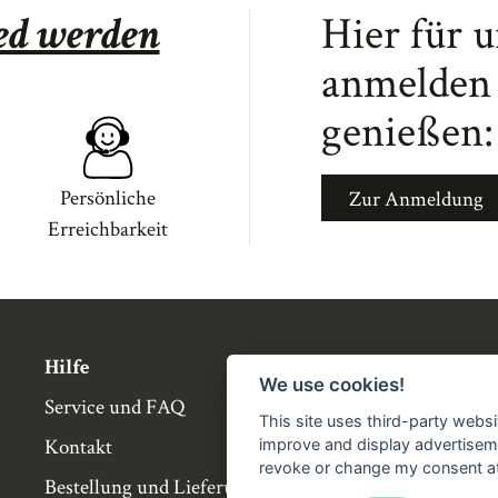
ied werden
Hier für 
anmelden 
genießen:
Persönliche
Zur Anmeldung
Erreichbarkeit
Hilfe
Über die Bü
We use cookies!
Service und FAQ
Buchgemeins
This site uses third-party websi
Kontakt
Genossensch
improve and display advertisemen
revoke or change my consent at 
Bestellung und Lieferung
Partnerbuch