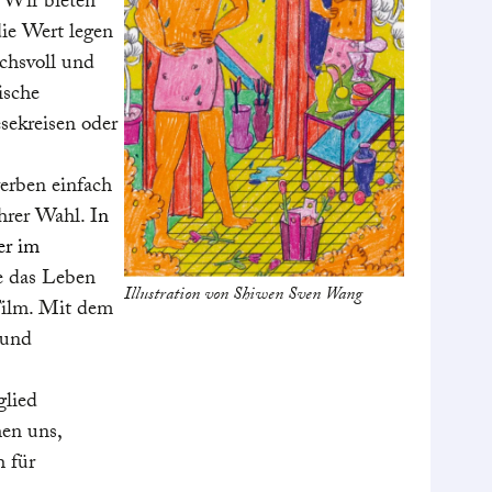
 Wir bieten
ie Wert legen
uchsvoll und
ische
sekreisen oder
werben einfach
hrer Wahl. I
n
er im
ie das Leben
Illustration von Shiwen Sven Wang
Film. Mit dem
 und
glied
hen uns,
h für