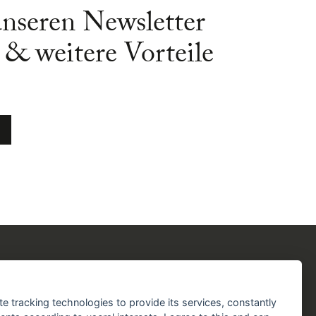
unseren Newsletter
& weitere Vorteile
chergilde
Folgen Sie uns!
chaft
Facebook
Instagram
YouTube
TikTok
te tracking technologies to provide its services, constantly