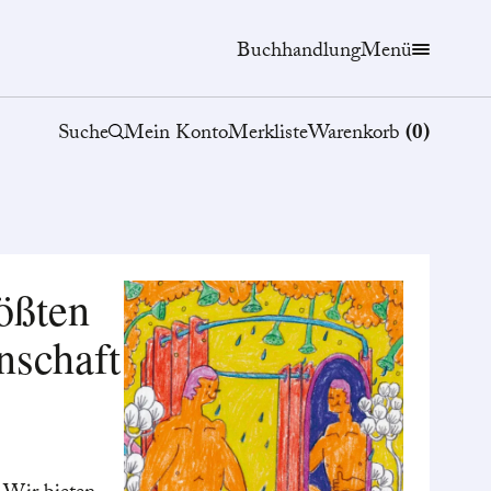
Buchhandlung
Menü
Suche
Mein Konto
Merkliste
Warenkorb
(
0
)
ößten
nschaft