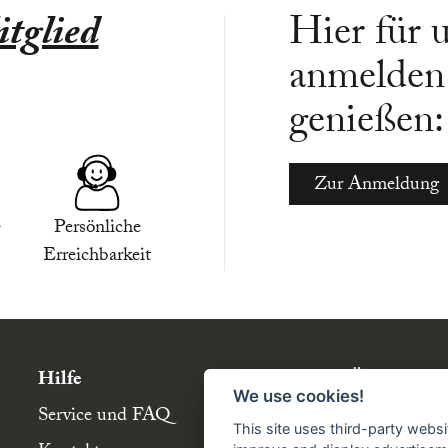
tglied
Hier für 
anmelden 
genießen:
Zur Anmeldung
-
Persönliche
Erreichbarkeit
Hilfe
Über die Bü
We use cookies!
Service und FAQ
Buchgemeins
This site uses third-party websi