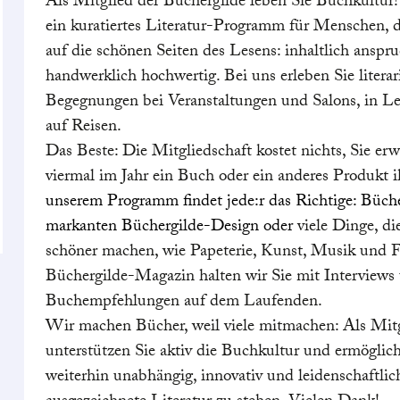
Als Mitglied der Büchergilde leben Sie Buchkultur!
ein kuratiertes Literatur-Programm für Menschen, d
auf die schönen Seiten des Lesens: inhaltlich anspr
handwerklich hochwertig. Bei uns erleben Sie literar
Begegnungen bei Veranstaltungen und Salons, in Le
auf Reisen.
Das Beste: Die Mitgliedschaft kostet nichts, Sie er
viermal im Jahr ein Buch oder ein anderes Produkt i
unserem Programm findet jede:r das Richtige: Büch
markanten Büchergilde-Design oder
viele Dinge, d
schöner machen, wie Papeterie, Kunst, Musik und 
Büchergilde-Magazin halten wir Sie mit Interviews
Buchempfehlungen auf dem Laufenden.
Wir machen Bücher, weil viele mitmachen: Als Mit
unterstützen Sie aktiv die Buchkultur und ermöglic
weiterhin unabhängig, innovativ und leidenschaftlic