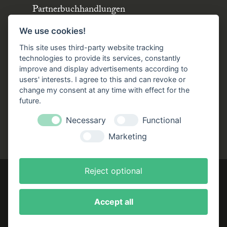
Partnerbuchhandlungen
Büchergilde online
We use cookies!
Stellenangebote
This site uses third-party website tracking
Folgen Sie uns!
technologies to provide its services, constantly
improve and display advertisements according to
users' interests. I agree to this and can revoke or
Facebook
Instagram
YouTube
TikTok
change my consent at any time with effect for the
Zustellung durch:
future.
Necessary
Functional
Marketing
Reject optional
Accept all
Impressum