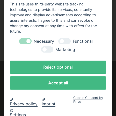
Stellenangebote
This site uses third-party website tracking
technologies to provide its services, constantly
Folgen Sie uns!
improve and display advertisements according to
users' interests. I agree to this and can revoke or
Facebook
Instagram
YouTube
TikTok
change my consent at any time with effect for the
Zustellung durch:
future.
Necessary
Functional
Marketing
Reject optional
Accept all
Impressum
AGB
Cookie Consent by
Prive
Datenschutzerklärung
Privacy policy
Imprint
Bestellung widerrufen
Settings