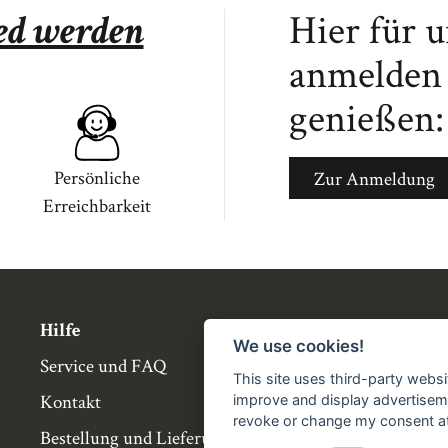
ied werden
Hier für 
anmelden 
genießen:
Persönliche
Zur Anmeldung
Erreichbarkeit
Hilfe
Über die Bü
We use cookies!
Service und FAQ
Buchgemeins
This site uses third-party websi
Kontakt
Genossensch
improve and display advertisemen
revoke or change my consent at 
Bestellung und Lieferung
Partnerbuch