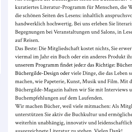
kuratiertes Literatur-Programm für Menschen, die W
die schönen Seiten des Lesens: inhaltlich anspruchsvo
handwerklich hochwertig. Bei uns erleben Sie literar
Begegnungen bei Veranstaltungen und Salons, in Les
auf Reisen.
Das Beste: Die Mitgliedschaft kostet nichts, Sie erwe
viermal im Jahr ein Buch oder ein anderes Produkt ih
unserem Programm findet jede:r das Richtige: Büche
Büchergilde-Design oder
viele Dinge, die das Leben 
machen, wie Papeterie, Kunst, Musik und Film. Mit 
Büchergilde-Magazin halten wir Sie mit Interviews 
Buchempfehlungen auf dem Laufenden.
Wir machen Bücher, weil viele mitmachen: Als Mitgl
unterstützen Sie aktiv die Buchkultur und ermöglich
weiterhin unabhängig, innovativ und leidenschaftlich
ausgezeichnete Literatur zu stehen. Vielen Dank!