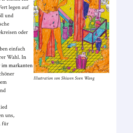
ert legen auf
ll und
ische
ekreisen oder
rben einfach
rer Wahl. I
n
r im markanten
schöner
Illustration von Shiwen Sven Wang
dem
und
ied
en uns,
 für