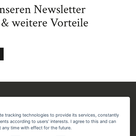
unseren Newsletter
& weitere Vorteile
chergilde
Folgen Sie uns!
chaft
Facebook
Instagram
YouTube
TikTok
te tracking technologies to provide its services, constantly
aft
ts according to users' interests. I agree to this and can
Zustellung durch:
any time with effect for the future.
handlungen