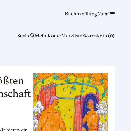
Buchhandlung
Menü
Suche
Mein Konto
Merkliste
Warenkorb
(
0
)
ößten
nschaft
ir bieten ein