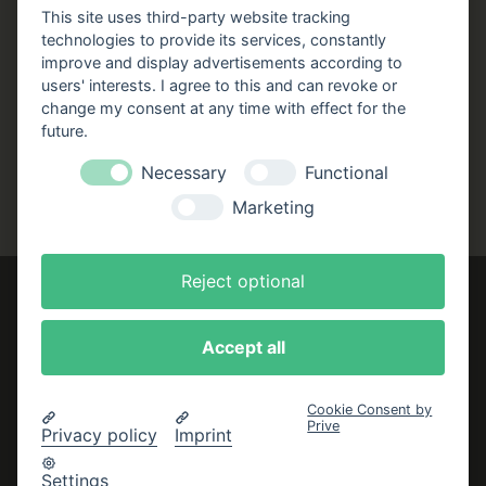
Stellenangebote
This site uses third-party website tracking
technologies to provide its services, constantly
Folgen Sie uns!
improve and display advertisements according to
users' interests. I agree to this and can revoke or
Facebook
Instagram
YouTube
TikTok
change my consent at any time with effect for the
Zustellung durch:
future.
Necessary
Functional
Marketing
Reject optional
Accept all
Impressum
AGB
Cookie Consent by
Prive
Datenschutzerklärung
Privacy policy
Imprint
Bestellung widerrufen
Settings