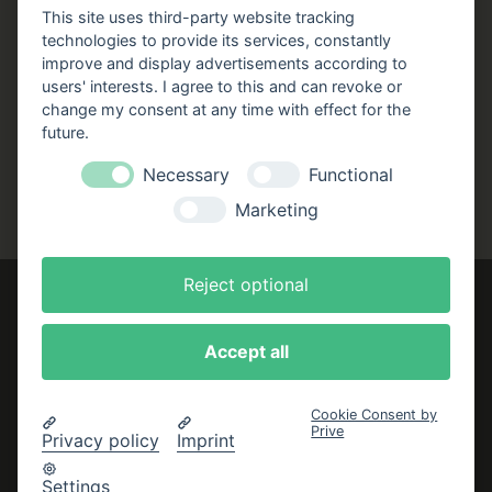
Stellenangebote
This site uses third-party website tracking
technologies to provide its services, constantly
Folgen Sie uns!
improve and display advertisements according to
users' interests. I agree to this and can revoke or
Facebook
Instagram
YouTube
TikTok
change my consent at any time with effect for the
Zustellung durch:
future.
Necessary
Functional
Marketing
Reject optional
Accept all
Impressum
AGB
Cookie Consent by
Prive
Datenschutzerklärung
Privacy policy
Imprint
Bestellung widerrufen
Settings